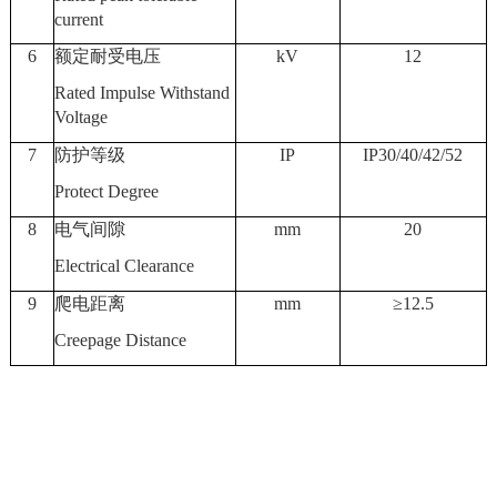
current
6
额定耐受电压
kV
12
Rated Impulse Withstand
Voltage
7
防护等级
IP
IP
30/40/42/52
Protect Degree
8
电气间隙
mm
20
Electrical Clearance
9
爬电距离
mm
≥
12.5
Creepage Distance